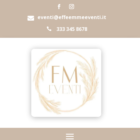
eventi@effeemmeeventi.it

333 345 8678
