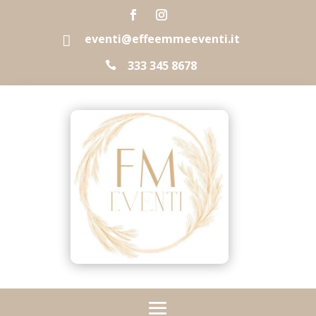
eventi@effeemmeeventi.it

333 345 8678
